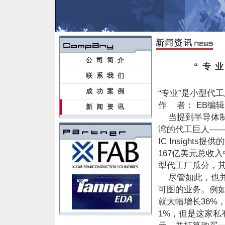
公司简介
“专
联系我们
成功案例
“专业”是小型代
作 者： EB编辑 R
新闻资讯
当提到半导体制
湾的代工巨人——
IC Insigh
167亿美元总收
型代工厂瓜分，
尽管如此，也并
可图的业务。例如，来
就大幅增长36%
1%，但是这家私