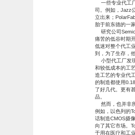
一些专业代工厂
司。例如，Jazz公
立出来；PolarF
胎于前东德的一
研究公司Semico
痛苦的低谷时期
低迷对整个代工
到，为了生存，他
小型代工厂发现
和较低成本的工
造工艺的专业代工
的制造都使用0.
了好几代。更有甚
品。
然而，也并非所
例如，以色列的Tow
话制造CMOS摄
向了其它市场。To
于用在医疗和工